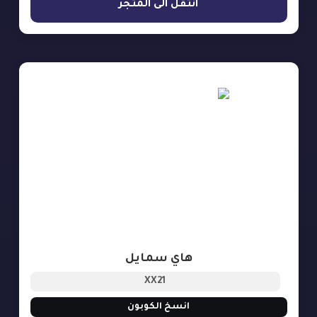
انتقل الى المتجر
هاي سمايل
XX21
انسخ الكوبون