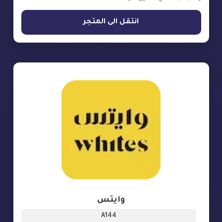
انتقل الى المتجر
وايتس
A144