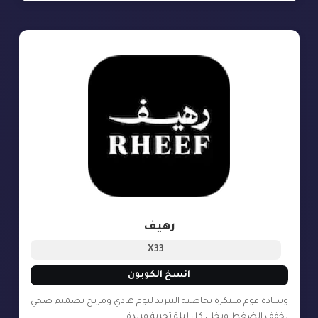
رهيف
X33
انسخ الكوبون
وسادة فوم مبتكرة بخاصية التبريد لنوم هادي ومريح تصميم صحي
يخفف الضغط ويخلي كل ليلة تجربة فريدة