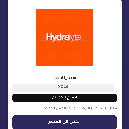
هيدرالايت
XX46
انسخ الكوبون
هيدرالايت لتعزيز الترطيب والحماية من الجفاف
انتقل الى المتجر