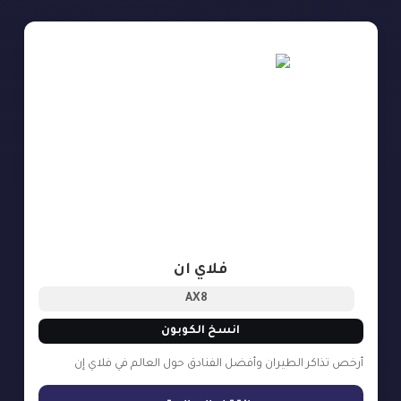
فلاي ان
AX8
انسخ الكوبون
أرخص تذاكر الطيران وأفضل الفنادق حول العالم في فلاي إن