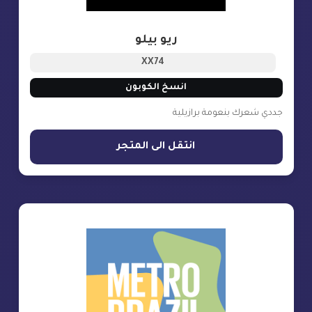
ريو بيلو
XX74
انسخ الكوبون
جددي شعرك بنعومة برازيلية
انتقل الى المتجر