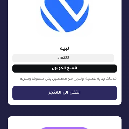
لبيه
am233
انسخ الكوبون
خدمات رعاية نفسية أونلاين مع مختصين بكل سهولة وسرية
انتقل الى المتجر