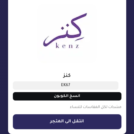
كنز
EK67
انسخ الكوبون
مشدات لكل المقاسات للنساء
انتقل الى المتجر